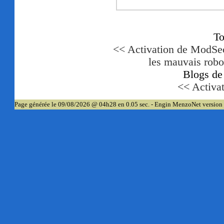
To
<< Activation de ModSec
les mauvais robo
Blogs de
<< Activa
Page générée le 09/08/2026 @ 04h28 en 0.05 sec. - Engin MenzoNet version