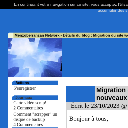
En continuant votre navigation sur ce site, vous acceptez l'tili
accumuler des st
Menzoberranzan Network
- Détails du blog : Migration du site
Actions
S'enregistrer
Migration
nouveaux
Journaux
Carte vidéo scrap!
Écrit le 23/10/2023 @
2 Commentaires
Comment "scrapper" un
Bonjour à tous,
disque de backup
4 Commentaires