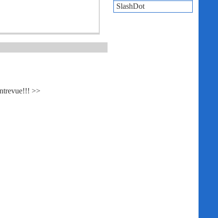
SlashDot
entrevue!!! >>