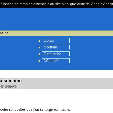
'tilisation de témoins essentiels au site ainsi que ceux de Google Analy
emaine
Login
Sections
Recherche
Webmail
la semaine
par
Believe
porter sont celles que l'on se forge soi-même.