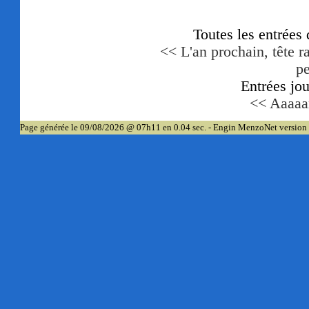
Toutes les entrées
<< L'an prochain, tête r
p
Entrées jo
<< Aaaaa
Page générée le 09/08/2026 @ 07h11 en 0.04 sec. - Engin MenzoNet version