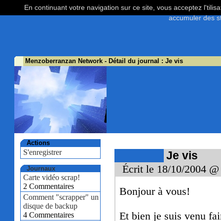
En continuant votre navigation sur ce site, vous acceptez l'tili
accumuler des st
Menzoberranzan Network
- Détail du journal : Je vis
Actions
S'enregistrer
Je vis
Écrit le 18/10/2004 @
Journaux
Carte vidéo scrap!
2 Commentaires
Bonjour à vous!
Comment "scrapper" un
disque de backup
Et bien je suis venu fa
4 Commentaires