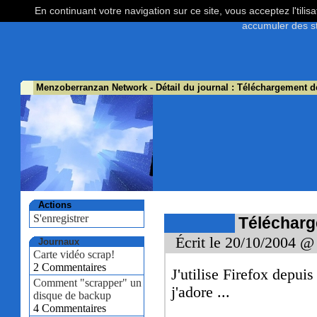
En continuant votre navigation sur ce site, vous acceptez l'tili
accumuler des st
Menzoberranzan Network
- Détail du journal : Téléchargement de
Actions
S'enregistrer
Télécharge
Écrit le 20/10/2004 @
Journaux
Carte vidéo scrap!
2 Commentaires
J'utilise Firefox depui
Comment "scrapper" un
j'adore ...
disque de backup
4 Commentaires