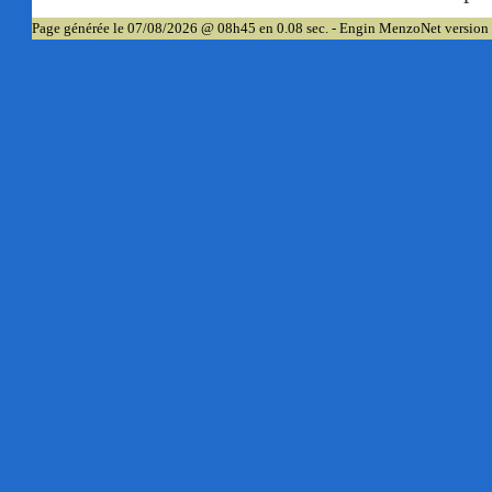
Page générée le 07/08/2026 @ 08h45 en 0.08 sec. - Engin MenzoNet version