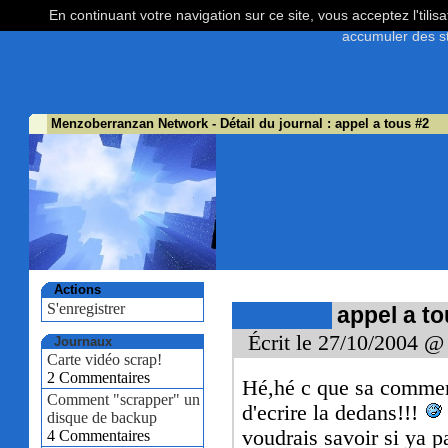
En continuant votre navigation sur ce site, vous acceptez l'tili
accumuler des st
Menzoberranzan Network
- Détail du journal : appel a tous #2
Actions
S'enregistrer
appel a t
Écrit le 27/10/2004 @
Journaux
Carte vidéo scrap!
2 Commentaires
Hé,hé c que sa commen
Comment "scrapper" un
d'ecrire la dedans!!!
disque de backup
voudrais savoir si ya 
4 Commentaires