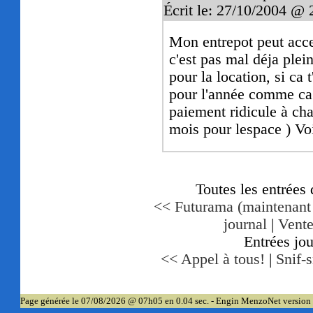
Écrit le: 27/10/2004 @ 
Mon entrepot peut acceui
c'est pas mal déja plei
pour la location, si ca 
pour l'année comme ca 
paiement ridicule à ch
mois pour lespace ) Voi
Toutes les entrées
<< Futurama (maintenant et
journal
|
Vente
Entrées jo
<< Appel à tous!
|
Snif-s
Page générée le 07/08/2026 @ 07h05 en 0.04 sec. - Engin MenzoNet version