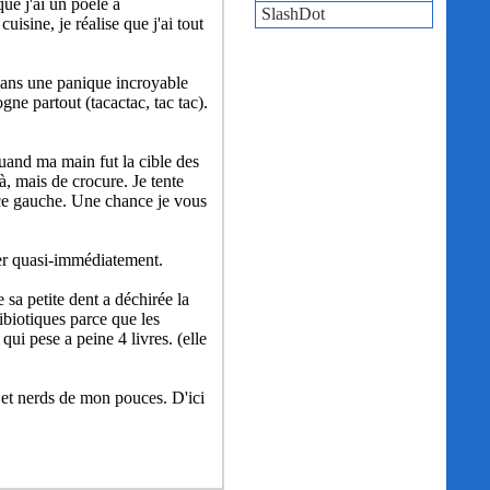
ue j'ai un poêle à
SlashDot
uisine, je réalise que j'ai tout
r dans une panique incroyable
ne partout (tacactac, tac tac).
quand ma main fut la cible des
là, mais de crocure. Je tente
uce gauche. Une chance je vous
érer quasi-immédiatement.
 sa petite dent a déchirée la
tibiotiques parce que les
qui pese a peine 4 livres. (elle
s et nerds de mon pouces. D'ici