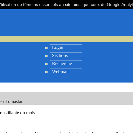
'tilisation de témoins essentiels au site ainsi que ceux de Google Analy
Login
Sections
Recherche
Webmail
par
Tomastan
ustillante du mois.