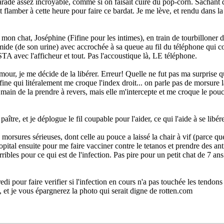
tarade assez incroyable, comme si on faisait cuire du pop-corn. Sachant q
flamber à cette heure pour faire ce bardat. Je me lève, et rendu dans la c
is mon chat, Joséphine (Fifine pour les intimes), en train de tourbillone
ide (de son urine) avec accrochée à sa queue au fil du téléphone qui cog
STA avec l'afficheur et tout. Pas l'accoustique là, LE téléphone.
amour, je me décide de la libérer. Erreur! Quelle ne fut pas ma surprise 
ifine qui litéralement me croque l'index droit... on parle pas de morsure 
ain de la prendre à revers, mais elle m'intercepte et me croque le po
aître, et je déplogue le fil coupable pour l'aider, ce qui l'aide à se lib
orsures sérieuses, dont celle au pouce a laissé la chair à vif (parce que
opital ensuite pour me faire vacciner contre le tetanos et prendre des an
ribles pour ce qui est de l'infection. Pas pire pour un petit chat de 7 ans 
edi pour faire verifier si l'infection en cours n'a pas touchée les tendon
é, et je vous épargnerez la photo qui serait digne de rotten.com