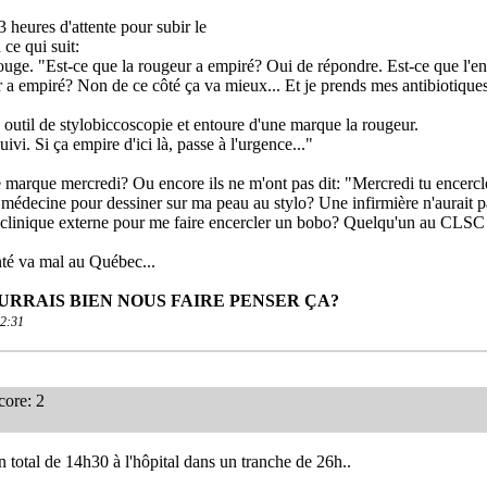
 3 heures d'attente pour subir le
 ce qui suit:
rouge. "Est-ce que la rougeur a empiré? Oui de répondre. Est-ce que l'
r a empiré? Non de ce côté ça va mieux... Et je prends mes antibiotique
son outil de stylobiccoscopie et entoure d'une marque la rougeur.
vi. Si ça empire d'ici là, passe à l'urgence..."
e marque mercredi? Ou encore ils ne m'ont pas dit: "Mercredi tu encercl
 médecine pour dessiner sur ma peau au stylo? Une infirmière n'aurait p
en clinique externe pour me faire encercler un bobo? Quelqu'un au CLSC c
nté va mal au Québec...
OURRAIS BIEN NOUS FAIRE PENSER ÇA?
12:31
ore: 2
 total de 14h30 à l'hôpital dans un tranche de 26h..