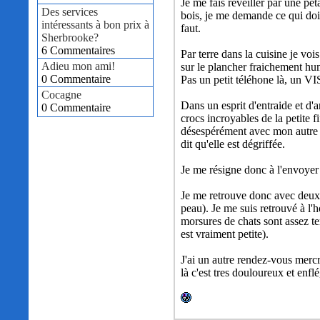
Je me fais réveiller par une pé
Des services
bois, je me demande ce qui doit 
intéressants à bon prix à
faut.
Sherbrooke?
6 Commentaires
Par terre dans la cuisine je vo
Adieu mon ami!
sur le plancher fraichement hum
0 Commentaire
Pas un petit téléhone là, un VI
Cocagne
Dans un esprit d'entraide et d'
0 Commentaire
crocs incroyables de la petite f
désespérément avec mon autre m
dit qu'elle est dégriffée.
Je me résigne donc à l'envoyer p
Je me retrouve donc avec deux m
peau). Je me suis retrouvé à l'h
morsures de chats sont assez ter
est vraiment petite).
J'ai un autre rendez-vous mercr
là c'est tres douloureux et enfl