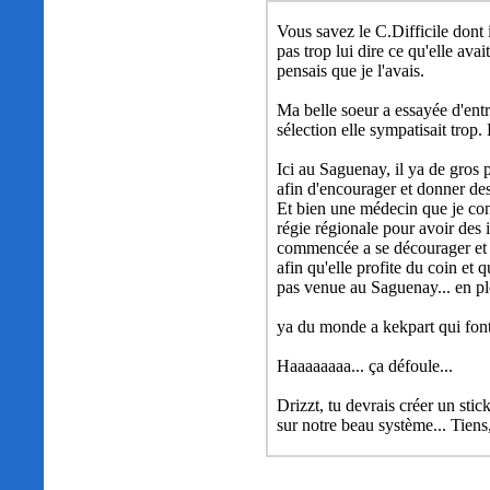
Vous savez le C.Difficile dont 
pas trop lui dire ce qu'elle ava
pensais que je l'avais.
Ma belle soeur a essayée d'entre
sélection elle sympatisait trop.
Ici au Saguenay, il ya de g
afin d'encourager et donner des
Et bien une médecin que je con
régie régionale pour avoir des in
commencée a se décourager et ell
afin qu'elle profite du coin et 
pas venue au Saguenay... en p
ya du monde a kekpart qui font e
Haaaaaaaa... ça défoule...
Drizzt, tu devrais créer un sti
sur notre beau système... Tiens,