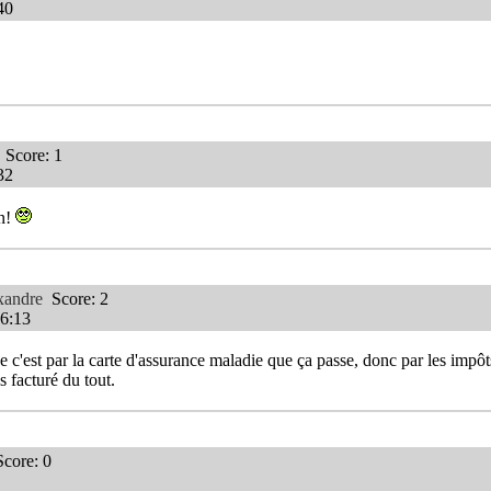
40
Score: 1
32
on!
xandre
Score: 2
16:13
 c'est par la carte d'assurance maladie que ça passe, donc par les impôt
s facturé du tout.
core: 0