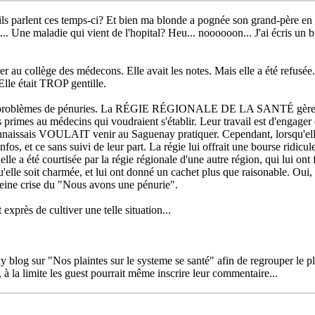
ils parlent ces temps-ci? Et bien ma blonde a pognée son grand-père en 
it... Une maladie qui vient de l'hopital? Heu... noooooon... J'ai écris un
r au collège des médecons. Elle avait les notes. Mais elle a été refusée.
 Elle était TROP gentille.
ros problèmes de pénuries. La RÉGIE RÉGIONALE DE LA SANTÉ gère 
 primes au médecins qui voudraient s'établir. Leur travail est d'engager
naissais VOULAIT venir au Saguenay pratiquer. Cependant, lorsqu'elle f
fos, et ce sans suivi de leur part. La régie lui offrait une bourse ridicule 
e a été courtisée par la régie régionale d'une autre région, qui lui ont 
qu'elle soit charmée, et lui ont donné un cachet plus que raisonable. Oui, e
leine crise du "Nous avons une pénurie".
xprès de cultiver une telle situation...
cky blog sur "Nos plaintes sur le systeme se santé" afin de regrouper le
 à la limite les guest pourrait même inscrire leur commentaire...