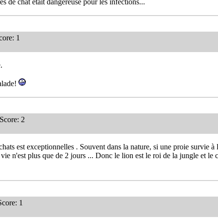
es de chat était dangereuse pour les infections...
ore: 1
.
malade!
core: 2
hats est exceptionnelles . Souvent dans la nature, si une proie survie à l
e n'est plus que de 2 jours ... Donc le lion est le roi de la jungle et le ch
core: 1