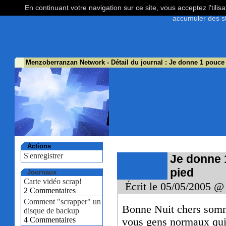
En continuant votre navigation sur ce site, vous acceptez l'tili
accumuler des st
Menzoberranzan Network
- Détail du journal : Je donne 1 pou
Actions
S'enregistrer
Je donne
pied
Journaux
Carte vidéo scrap!
Écrit le 05/05/2005 @
2 Commentaires
Comment "scrapper" un
Bonne Nuit chers som
disque de backup
4 Commentaires
vous gens normaux qui 