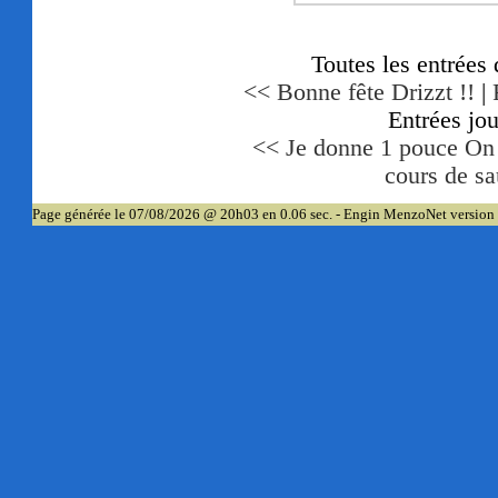
Toutes les entrées
<< Bonne fête Drizzt !!
|
Entrées jo
<< Je donne 1 pouce On
cours de s
Page générée le 07/08/2026 @ 20h03 en 0.06 sec. - Engin MenzoNet version