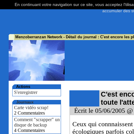
En continuant votre navigation sur ce site, vous acceptez l'tili
accumuler des st
Menzoberranzan Network
- Détail du journal : C'est encore les pl
Actions
S'enregistrer
C'est enco
toute l'at
Journaux
Carte vidéo scrap!
Écrit le 05/06/2005 @
2 Commentaires
Comment "scrapper" un
Ceux qui connnaissent
disque de backup
4 Commentaires
écologiques parfois co