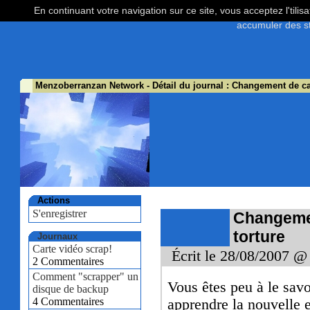
En continuant votre navigation sur ce site, vous acceptez l'tili
accumuler des st
Menzoberranzan Network
- Détail du journal : Changement de car
Actions
S'enregistrer
Changement
torture
Journaux
Carte vidéo scrap!
Écrit le 28/08/2007 @
2 Commentaires
Comment "scrapper" un
Vous êtes peu à le savoi
disque de backup
4 Commentaires
apprendre la nouvelle e