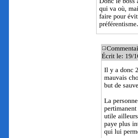
Donc le boss 
qui va où, mai
faire pour évi
préférentisme
Commentai
Écrit le: 19
Il y a donc 
mauvais choi
but de sauve
La personne 
pertimanent 
utile ailleur
paye plus in
qui lui perm