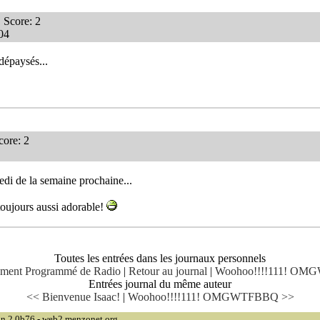
Score: 2
:04
 dépaysés...
ore: 2
edi de la semaine prochaine...
 toujours aussi adorable!
Toutes les entrées dans les journaux personnels
rement Programmé de Radio
|
Retour au journal
|
Woohoo!!!!111! OM
Entrées journal du même auteur
<< Bienvenue Isaac!
|
Woohoo!!!!111! OMGWTFBBQ >>
on 2.0b76 - web2.menzonet.org