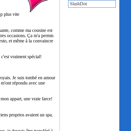
SlashDot
p plus vite
essante, comme ma cousine est
utres occasions. Ça m'a permis
 resto, et même à la convaincre
c'est vraiment spécial!
croyais. Je suis tombé en amour
es m'ont répondu avec une
 mon appart, une vraie farce!
ciens proprios avaient un spa.
, je devrais être transféré à