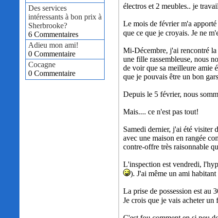
électros et 2 meubles.. je trav
Des services
intéressants à bon prix à
Le mois de février m'a apporté
Sherbrooke?
que ce que je croyais. Je ne m'e
6 Commentaires
Adieu mon ami!
Mi-Décembre, j'ai rencontré la 
0 Commentaire
une fille rassembleuse, nous no
Cocagne
de voir que sa meilleure amie ét
0 Commentaire
que je pouvais être un bon gar
Depuis le 5 février, nous somme
Mais.... ce n'est pas tout!
Samedi dernier, j'ai été visite
avec une maison en rangée cons
contre-offre très raisonnable qu
L'inspection est vendredi, l'hy
). J'ai même un ami habitant 
La prise de possession est au 3
Je crois que je vais acheter un f
C'est fou comment en si peu de