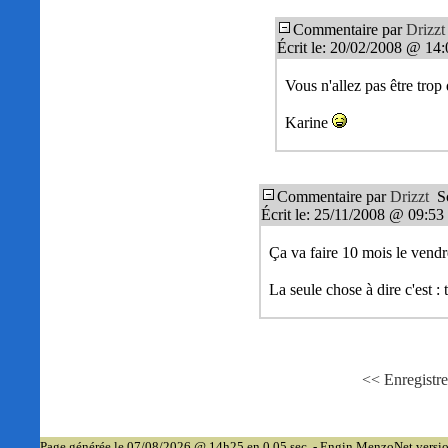
Commentaire par
Drizzt
Écrit le: 20/02/2008 @ 14
Vous n'allez pas être trop
Karine
Commentaire par
Drizzt
Sc
Écrit le: 25/11/2008 @ 09:53
Ça va faire 10 mois le vendr
La seule chose à dire c'est :
<< Enregist
Page générée le 07/08/2026 @ 14h25 en 0.05 sec. - Engin MenzoNet versi