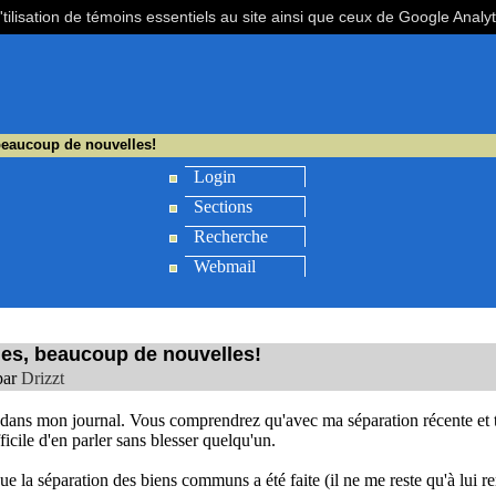
'tilisation de témoins essentiels au site ainsi que ceux de Google Analy
 beaucoup de nouvelles!
Login
Sections
Recherche
Webmail
les, beaucoup de nouvelles!
par
Drizzt
it dans mon journal. Vous comprendrez qu'avec ma séparation récente et 
fficile d'en parler sans blesser quelqu'un.
ue la séparation des biens communs a été faite (il ne me reste qu'à lui r