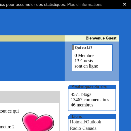
tics pour accumuler des statistiques.
Plus d'informations
✖
Bienvenue Guest
Qui est là?
0 Membre
13 Guests
sont en ligne
Statistiques du site
4571 blogs
13467 commentaires
46 membres
tout ce qui
Liens
Hotmail/Outlook
emettre 2
Radio-Canada