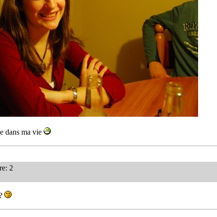
me dans ma vie
e: 2
m?