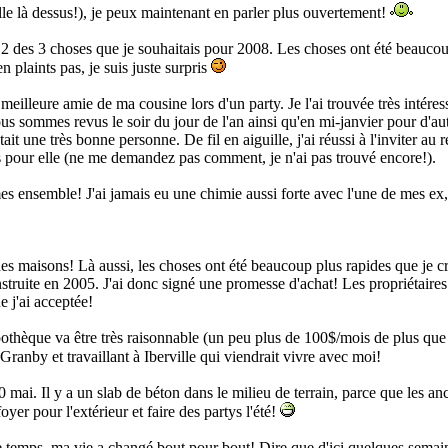
aille là dessus!), je peux maintenant en parler plus ouvertement!
 2 des 3 choses que je souhaitais pour 2008. Les choses ont été beaucou
n plaints pas, je suis juste surpris
meilleure amie de ma cousine lors d'un party. Je l'ai trouvée très intér
us sommes revus le soir du jour de l'an ainsi qu'en mi-janvier pour d'a
ait une très bonne personne. De fil en aiguille, j'ai réussi à l'inviter au
s pour elle (ne me demandez pas comment, je n'ai pas trouvé encore!).
s ensemble! J'ai jamais eu une chimie aussi forte avec l'une de mes ex, 
r des maisons! Là aussi, les choses ont été beaucoup plus rapides que je 
truite en 2005. J'ai donc signé une promesse d'achat! Les propriétair
e j'ai acceptée!
pothèque va être très raisonnable (un peu plus de 100$/mois de plus que
Granby et travaillant à Iberville qui viendrait vivre avec moi!
0 mai. Il y a un slab de béton dans le milieu de terrain, parce que les an
oyer pour l'extérieur et faire des partys l'été!
 temps, ma vie a changé bout pour bout! Dire que d'ici quelques semaines