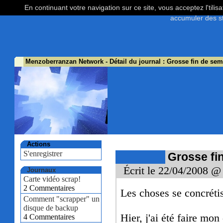
En continuant votre navigation sur ce site, vous acceptez l'tili
accumuler des st
Menzoberranzan Network
- Détail du journal : Grosse fin de se
Actions
S'enregistrer
Grosse fi
Écrit le 22/04/2008 @
Journaux
Carte vidéo scrap!
2 Commentaires
Les choses se concréti
Comment "scrapper" un
disque de backup
Hier, j'ai été faire mon
4 Commentaires