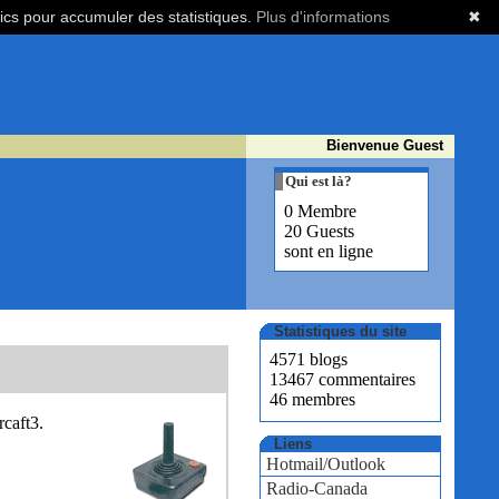
tics pour accumuler des statistiques.
Plus d'informations
✖
Bienvenue Guest
Qui est là?
0 Membre
20 Guests
sont en ligne
Statistiques du site
4571 blogs
13467 commentaires
46 membres
rcaft3.
Liens
Hotmail/Outlook
Radio-Canada