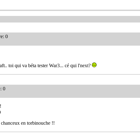
e: 0
ft.. toi qui va béta tester War3... cé qui l'next?
: 0
!
)
é chanceux en torbinouche !!