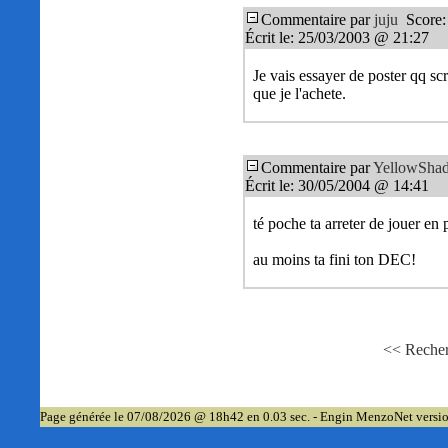
Commentaire par
juju
Score:
Écrit le: 25/03/2003 @ 21:27
Je vais essayer de poster qq sc
que je l'achete.
Commentaire par
YellowSha
Écrit le: 30/05/2004 @ 14:41
té poche ta arreter de jouer en 
au moins ta fini ton DEC!
<< Recher
Page générée le 07/08/2026 @ 18h42 en 0.03 sec. - Engin MenzoNet versi