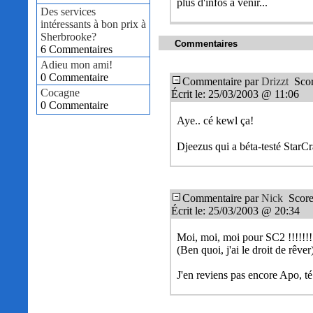
plus d'infos à venir...
Des services
intéressants à bon prix à
Sherbrooke?
Commentaires
6 Commentaires
Adieu mon ami!
0 Commentaire
Commentaire par
Drizzt
Scor
Cocagne
Écrit le: 25/03/2003 @ 11:06
0 Commentaire
Aye.. cé kewl ça!
Djeezus qui a béta-testé StarCra
Commentaire par
Nick
Score
Écrit le: 25/03/2003 @ 20:34
Moi, moi, moi pour SC2 !!!!!!!
(Ben quoi, j'ai le droit de rêver
J'en reviens pas encore Apo, t