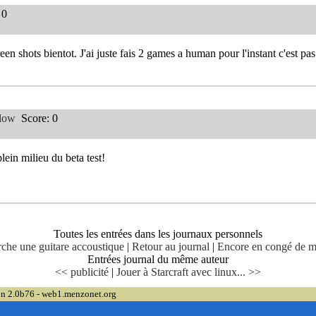
 0
reen shots bientot. J'ai juste fais 2 games a human pour l'instant c'est p
dow
Score: 0
plein milieu du beta test!
Toutes les entrées dans les journaux personnels
che une guitare accoustique
|
Retour au journal
|
Encore en congé de m
Entrées journal du même auteur
<< publicité
|
Jouer à Starcraft avec linux... >>
on 2.0b76 - web1.menzonet.org