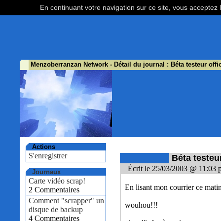
En continuant votre navigation sur ce site, vous acceptez l
Menzoberranzan Network
- Détail du journal : Béta testeur offi
Actions
S'enregistrer
Béta testeur
Écrit le 25/03/2003 @ 11:03 
Journaux
Carte vidéo scrap!
En lisant mon courrier ce matin
2 Commentaires
Comment "scrapper" un
wouhou!!!
disque de backup
4 Commentaires