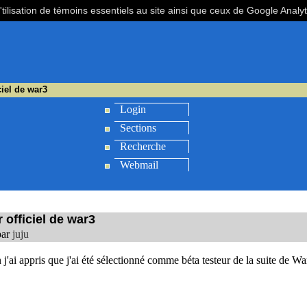
'tilisation de témoins essentiels au site ainsi que ceux de Google Analy
ciel de war3
Login
Sections
Recherche
Webmail
 officiel de war3
par
juju
 j'ai appris que j'ai été sélectionné comme béta testeur de la suite de Wa