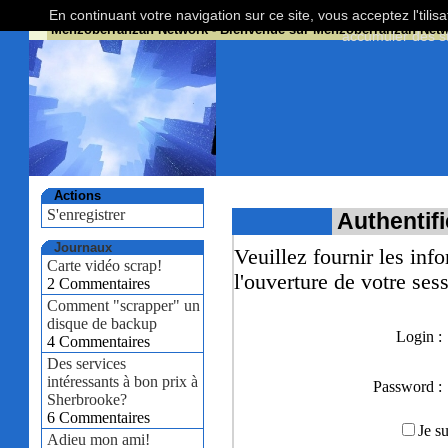
En continuant votre navigation sur ce site, vous acceptez l'tili
Menzoberranzan Network
- Bienvenue sur Menzoberranzan Netw
accumuler des st
Actions
S'enregistrer
Authentifi
Journaux
Veuillez fournir les inf
Carte vidéo scrap!
l'ouverture de votre ses
2 Commentaires
Comment "scrapper" un
disque de backup
Login :
4 Commentaires
Des services
intéressants à bon prix à
Password :
Sherbrooke?
6 Commentaires
Je su
Adieu mon ami!