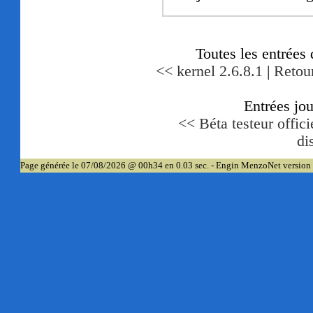
Toutes les entrées
<< kernel 2.6.8.1
|
Retour
Entrées jo
<< Béta testeur offic
di
Page générée le 07/08/2026 @ 00h34 en 0.03 sec. - Engin MenzoNet version