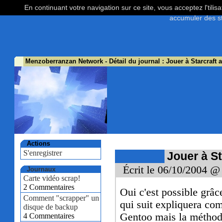
En continuant votre navigation sur ce site, vous acceptez l'tili
accumuler des st
Menzoberranzan Network
- Détail du journal : Jouer à Starcraft a
Actions
S'enregistrer
Jouer à St
Écrit le 06/10/2004 @
Journaux
Carte vidéo scrap!
2 Commentaires
Oui c'est possible grâ
Comment "scrapper" un
qui suit expliquera co
disque de backup
Gentoo mais la méthode
4 Commentaires