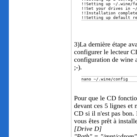
!!Setting up default r
3)La dernière étape avan
configurer le lecteur C
configuration de wine a
;-).
nano ~/.wine/config
Pour que le CD fonction
devant ces 5 lignes et
CD si il n'est pas bon
vous êtes prêt à install
[Drive D]
"Path" = "/mnt/cdrom"