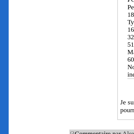
Pe
1
Ty
1
3
5
M
6
No
in
Je su
pour
Commentaire par
Ale