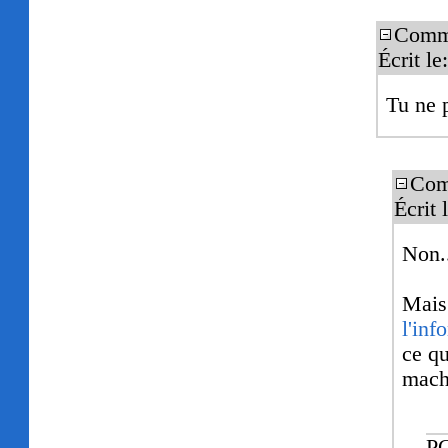
Comme
Écrit l
Tu ne 
Com
Écrit
Non.
Mais
l'inf
ce q
mach
P