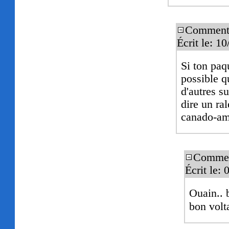
Commenta
Écrit le: 1
Si ton paq
possible q
d'autres s
dire un ra
canado-am
Commen
Écrit le:
Ouain.. 
bon vol