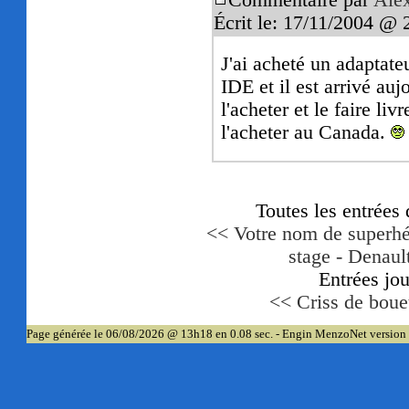
Commentaire par
Ale
Écrit le: 17/11/2004 @ 
J'ai acheté un adaptat
IDE et il est arrivé auj
l'acheter et le faire l
l'acheter au Canada.
Toutes les entrées
<< Votre nom de superhé
stage - Denaul
Entrées jo
<< Criss de boue
Page générée le 06/08/2026 @ 13h18 en 0.08 sec. - Engin MenzoNet version