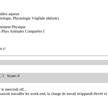
ilieu aqueux
logie, Physiologie Végétale (théorie)
nement Physique
 Phys Animales Comparées I
08:47
C.T.
Score: 0
 le mercredi off...
ouvoir travailler les week-end, la charge de travail m'apparaît élevée et 