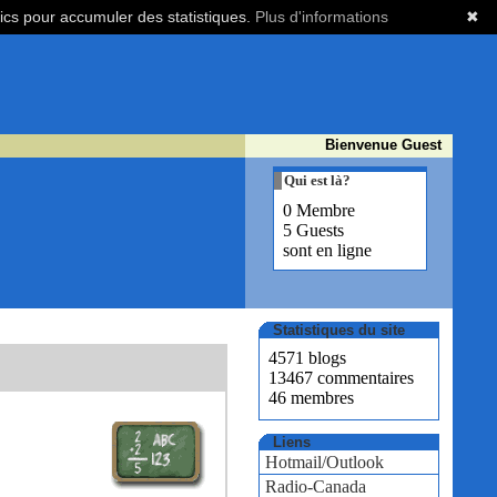
tics pour accumuler des statistiques.
Plus d'informations
✖
Bienvenue Guest
Qui est là?
0 Membre
5 Guests
sont en ligne
Statistiques du site
4571 blogs
13467 commentaires
46 membres
Liens
Hotmail/Outlook
Radio-Canada