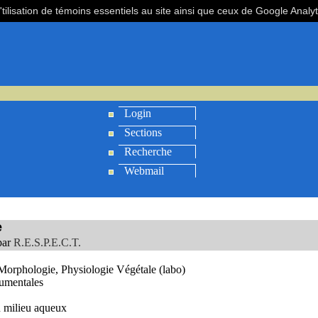
'tilisation de témoins essentiels au site ainsi que ceux de Google Analy
Login
Sections
Recherche
Webmail
e
par
R.E.S.P.E.C.T.
orphologie, Physiologie Végétale (labo)
umentales
 milieu aqueux