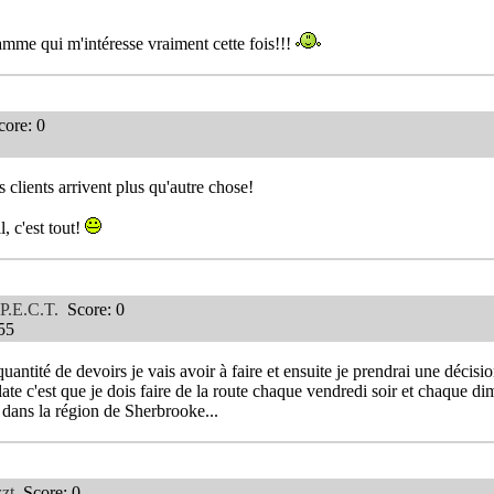
amme qui m'intéresse vraiment cette fois!!!
ore: 0
s clients arrivent plus qu'autre chose!
l, c'est tout!
P.E.C.T.
Score: 0
:55
quantité de devoirs je vais avoir à faire et ensuite je prendrai une décisio
late c'est que je dois faire de la route chaque vendredi soir et chaque di
r dans la région de Sherbrooke...
zzt
Score: 0