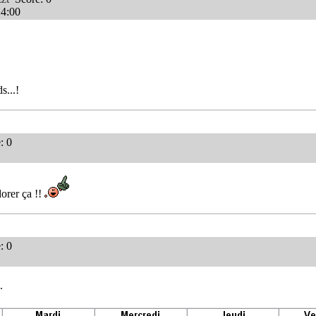
14:00
s...!
: 0
dorer ça !!
: 0
.